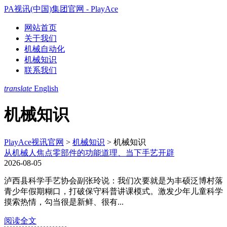
PA视讯(中国)集团官网 - PlayAce
网站首页
关于我们
机械自动化
机械知识
联系我们
translate
English
机械知识
PlayAce视讯官网
>
机械知识
>
机械知识
从机械人焦点零部件的功能道理、当下手艺开辟
2026-08-05
泸西县科学手艺协会副张玲说：我们次要就是为丰硕泛博村落
青少年假期糊口，打破保守科普讲课模式。激发少年儿童科学
摸索热情，勾当很是新鲜、很有...
阅读全文