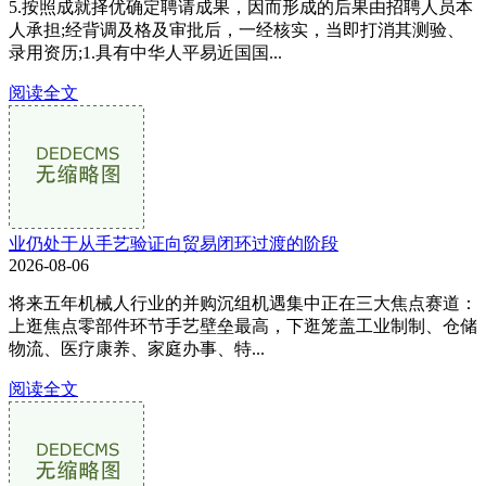
5.按照成就择优确定聘请成果，因而形成的后果由招聘人员本
人承担;经背调及格及审批后，一经核实，当即打消其测验、
录用资历;1.具有中华人平易近国国...
阅读全文
业仍处于从手艺验证向贸易闭环过渡的阶段
2026-08-06
将来五年机械人行业的并购沉组机遇集中正在三大焦点赛道：
上逛焦点零部件环节手艺壁垒最高，下逛笼盖工业制制、仓储
物流、医疗康养、家庭办事、特...
阅读全文