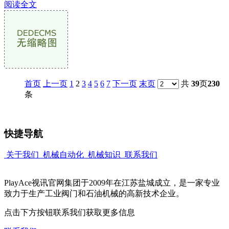
阅读全文
首页
上一页
1
2
3
4
5
6
7
下一页
末页
共
39
页
230
条
快捷导航
关于我们
机械自动化
机械知识
联系我们
PlayAce视讯官网集团于2009年在江苏盐城成立，是一家专业
致力于生产工业阀门和石油机械的高新技术企业。
点击下方按钮联系我们获取更多信息