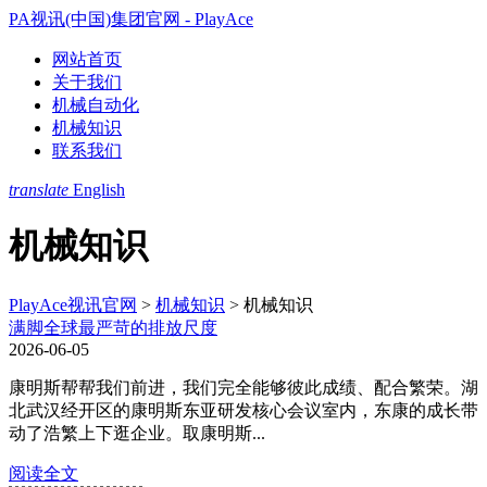
PA视讯(中国)集团官网 - PlayAce
网站首页
关于我们
机械自动化
机械知识
联系我们
translate
English
机械知识
PlayAce视讯官网
>
机械知识
>
机械知识
满脚全球最严苛的排放尺度
2026-06-05
康明斯帮帮我们前进，我们完全能够彼此成绩、配合繁荣。湖
北武汉经开区的康明斯东亚研发核心会议室内，东康的成长带
动了浩繁上下逛企业。取康明斯...
阅读全文