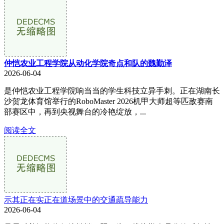
仲恺农业工程学院从动化学院奇点和队的魏勤泽
2026-06-04
是仲恺农业工程学院响当当的学生科技立异手刺。正在湖南长
沙贺龙体育馆举行的RoboMaster 2026机甲大师超等匹敌赛南
部赛区中，再到央视舞台的冷艳绽放，...
阅读全文
示其正在实正在道场景中的交通疏导能力
2026-06-04