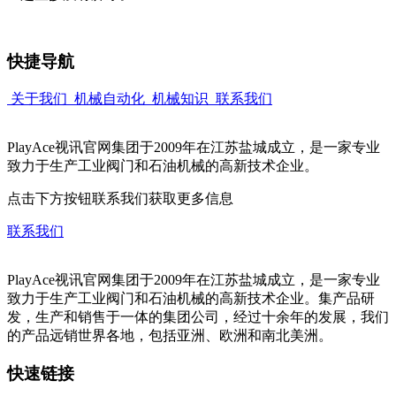
快捷导航
关于我们
机械自动化
机械知识
联系我们
PlayAce视讯官网集团于2009年在江苏盐城成立，是一家专业
致力于生产工业阀门和石油机械的高新技术企业。
点击下方按钮联系我们获取更多信息
联系我们
PlayAce视讯官网集团于2009年在江苏盐城成立，是一家专业
致力于生产工业阀门和石油机械的高新技术企业。集产品研
发，生产和销售于一体的集团公司，经过十余年的发展，我们
的产品远销世界各地，包括亚洲、欧洲和南北美洲。
快速链接