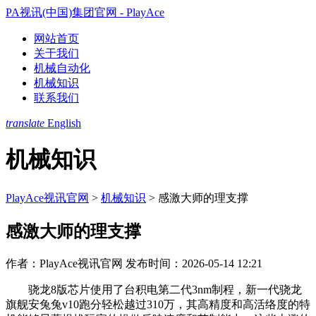
PA视讯(中国)集团官网 - PlayAce
网站首页
关于我们
机械自动化
机械知识
联系我们
translate
English
机械知识
PlayAce视讯官网
>
机械知识
>
感激大师的理支撑
感激大师的理支撑
作者：PlayAce视讯官网
发布时间：2026-05-14 12:21
骁龙8版芯片使用了台积电第二代3nm制程，新一代骁龙
旗舰安兔兔v10跑分轻松越过310万，其高精度和高活络度的特