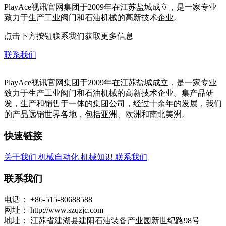
PlayAce视讯官网集团于2009年在江苏盐城成立，是一家专业
致力于生产工业阀门和石油机械的高新技术企业。
点击下方按钮联系我们获取更多信息
联系我们
PlayAce视讯官网集团于2009年在江苏盐城成立，是一家专业
致力于生产工业阀门和石油机械的高新技术企业。集产品研
发，生产和销售于一体的集团公司，经过十余年的发展，我们
的产品远销世界各地，包括亚洲、欧洲和南北美洲。
快速链接
关于我们
机械自动化
机械知识
联系我们
联系我们
电话：
+86-515-80688588
网址：
http://www.szqzjc.com
地址：
江苏省建湖县建阳石油装备产业园新世纪路98号