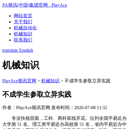
PA视讯(中国)集团官网 - PlayAce
网站首页
关于我们
机械自动化
机械知识
联系我们
translate
English
机械知识
PlayAce视讯官网
>
机械知识
>
不成学生参取立异实践
不成学生参取立异实践
作者：PlayAce视讯官网
发布时间：2026-07-08 11:32
专业扶植层面，工科、商科双线开花。位列全国平易近办
大学第 51 名、理工类平易近办高校第 51 名，省内平易近办中