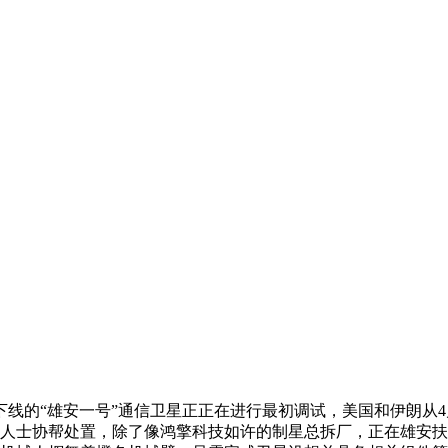
的“雄安一号”通信卫星正正在进行最初调试，美国和伊朗从4
蛇人士协帮处置，除了像鸿擎科技如许的制星总拆厂，正在雄安