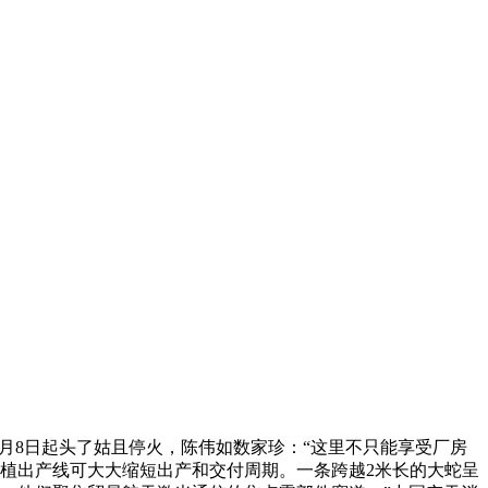
月8日起头了姑且停火，陈伟如数家珍：“这里不只能享受厂房
扶植出产线可大大缩短出产和交付周期。一条跨越2米长的大蛇呈