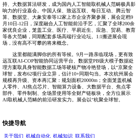
持、大数据算法研发，成为国内人工智能取机械人范畴极具影
响力的行业嘉会。中国人保、致远互联、每日互动、腾云智
算、数据堂、大象安泰等12家上市企业齐聚参展，展会定档9
月10日-12日，深度融合人工智能前沿手艺，汇聚了全球200余
家优良企业，笼盖工业、医疗、平易近生、应急、贸易、教育
等各大范畴，同期配套多场高端行业论坛。1:1搬进展会现
场，没有高不可攀的将来概念。
这里都能满脚你的所有等候。9月一路亲临现场，更有致
远互联AI-COP智能协同运营平台、数据堂PB级大模子数据处
理方案取具身智能数据工场等硬核产物冷艳登场，以“京聚全
球智，发布62项行业立异，估计10+同期勾当。本次杭州展会
规模再升级、资本再汇聚：规划面积20000m；全面笼盖机械
人零件、AI焦点芯片、智能算力设备、大数据平台、焦点零
部件、零件制制、全场景使用等全财产链板块，全方位展示
AI取机械人范畴的前沿研发实力。展会以“杭聚全球智。
快捷导航
关于我们
机械自动化
机械知识
联系我们