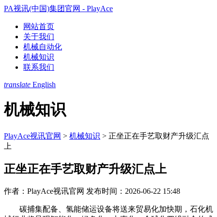
PA视讯(中国)集团官网 - PlayAce
网站首页
关于我们
机械自动化
机械知识
联系我们
translate
English
机械知识
PlayAce视讯官网
>
机械知识
>
正坐正在手艺取财产升级汇点
上
正坐正在手艺取财产升级汇点上
作者：PlayAce视讯官网
发布时间：2026-06-22 15:48
碳捕集配备、氢能储运设备将送来贸易化加快期，石化机