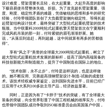
设计难度，臂架需要长且轻，在大起重量、大起升高度的影响
下极容易使吊臂整体失稳、折损。为了攻克超长臂架重量、强
度、刚度、稳定性矛盾的难题，凭借敏锐的思维和多年的研究
经验，付玲带领团队首创了大负载臂架侧向稳定性、等绳长超
起臂架结构设计技术，最终突破了大型轮式起重机臂架的技术
瓶颈。当中联重科2000吨轮式起重机擎天臂架首次在宁夏顺利
完成风机吊装的那一刻，付玲紧锁的眉毛渐渐舒展。她
说，“从落后到追赶，再到超越，这中间就算有再多的苦都值
得”。
享有“风之子”美誉的全球最大2000吨轮式起重机，树立了
超大型轮式起重机技术发展的新标杆，提高了国内高端装备的
科技创新能力和制造能力，提升了中国制造在国际上的地位。
“技术创新，永不止步”，付玲是这样说的，也是这样做
的。她不断应用、完善超高强钢臂架设计-制造-试验的成套技
术。该技术经权威专家鉴定，达到国际先进水平，目前已经广
泛应用于4大系列100多款主导产品，经济效益显著。
同时，正是因为有了“卡脖子”技术的突破，有了全球最大
装备的突破，向全世界彰显了中国工程机械的雄厚实力，付玲
也带领中国团队成功争取到ISO标准委员会由英国落户中国，