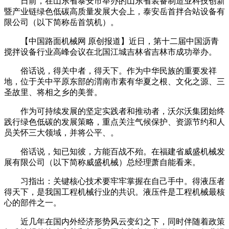
日前，在山东省泰安市举办的山东省装备制造业科技创新
暨产业链绿色低碳高质量发展大会上，泰安岳首拌合站设备有
限公司（以下简称岳首筑机）。
【中国路面机械网 原创报道】近日，第十二届中国沥青
搅拌设备行业高峰会议在北国江城吉林省吉林市成功举办。
俗话说，得关中者，得天下。作为中华民族的重要发祥
地，位于关中平原东部的渭南市素有华夏之根、文化之源、三
圣故里、将相之乡的美誉。
作为可持续发展的坚定实践者和推动者，沃尔沃集团始终
践行绿色低碳的发展策略，重点关注气候保护、资源节约和人
员关怀三大领域，并将公平、。
俗话说，知已知彼，方能百战不殆。在福建省威盛机械发
展有限公司（以下简称威盛机械）总经理萧自能看来。
习指出：关键核心技术要牢牢掌握在自己手中。得液压者
得天下，是我国工程机械行业的共识。液压件是工程机械最核
心的部件之一。
近几年在国内外经济形势风云变幻之下，同时伴随着政策