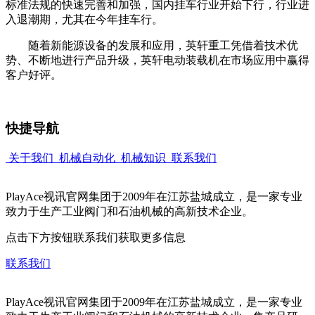
标准法规的快速完善和加强，国内挂车行业开始下行，行业进
入退潮期，尤其在今年挂车行。
随着新能源设备的发展和应用，英轩重工凭借着技术优
势、不断地进行产品升级，英轩电动装载机在市场应用中赢得
客户好评。
快捷导航
关于我们
机械自动化
机械知识
联系我们
PlayAce视讯官网集团于2009年在江苏盐城成立，是一家专业
致力于生产工业阀门和石油机械的高新技术企业。
点击下方按钮联系我们获取更多信息
联系我们
PlayAce视讯官网集团于2009年在江苏盐城成立，是一家专业