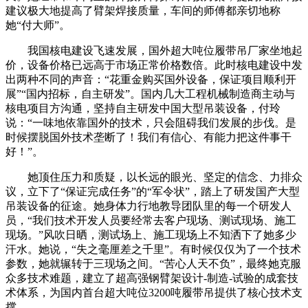
建议极大地提高了臂架焊接质量，车间的师傅都亲切地称
她“付大师”。
我国核电建设飞速发展，国外超大吨位履带吊厂家坐地起
价，设备价格已远高于市场正常价格数倍。此时核电建设中发
出两种不同的声音：“花重金购买国外设备，保证项目顺利开
展”“国内招标，自主研发”。国内几大工程机械制造商主动与
核电项目方沟通，坚持自主研发中国大型吊装设备，付玲
说：“一味地依靠国外的技术，只会阻碍我们发展的步伐。是
时候摆脱国外技术垄断了！我们有信心、有能力把这件事干
好！”。
她顶住压力和质疑，以长远的眼光、坚定的信念、力排众
议，立下了“保证完成任务”的“军令状”，踏上了研发国产大型
吊装设备的征途。她身体力行地教导团队里的每一个研发人
员，“我们技术开发人员要经常去客户现场、测试现场、施工
现场。”风吹日晒，测试场上、施工现场上不知洒下了她多少
汗水。她说，“失之毫厘差之千里”。有时候仅仅为了一个技术
参数，她就辗转于三现场之间。“苦心人天不负”，最终她克服
众多技术难题，建立了超高强钢臂架设计-制造-试验的成套技
术体系，为国内首台超大吨位3200吨履带吊提供了核心技术支
撑。