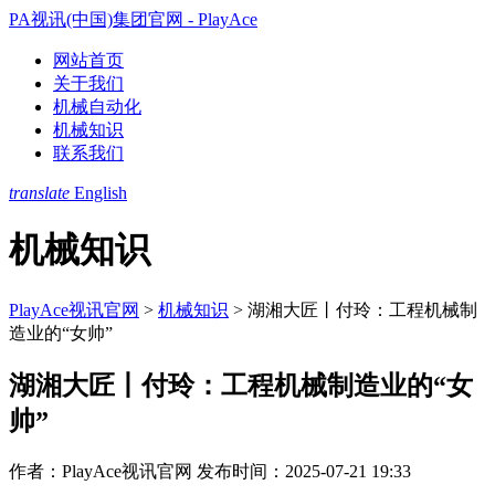
PA视讯(中国)集团官网 - PlayAce
网站首页
关于我们
机械自动化
机械知识
联系我们
translate
English
机械知识
PlayAce视讯官网
>
机械知识
>
湖湘大匠丨付玲：工程机械制
造业的“女帅”
湖湘大匠丨付玲：工程机械制造业的“女
帅”
作者：PlayAce视讯官网
发布时间：2025-07-21 19:33