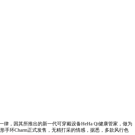
，因其所推出的新一代可穿戴设备HeHa Qi健康管家，做为
手环Charm正式发售，无精打采的情感，据悉，多款风行色