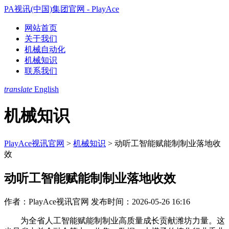
PA视讯(中国)集团官网 - PlayAce
网站首页
关于我们
机械自动化
机械知识
联系我们
translate
English
机械知识
PlayAce视讯官网
>
机械知识
>
动听工智能赋能制制业落地收
效
动听工智能赋能制制业落地收效
作者：PlayAce视讯官网
发布时间：2026-05-26 16:16
为全省人工智能赋能制制业高质量成长贡献潍坊力量。这