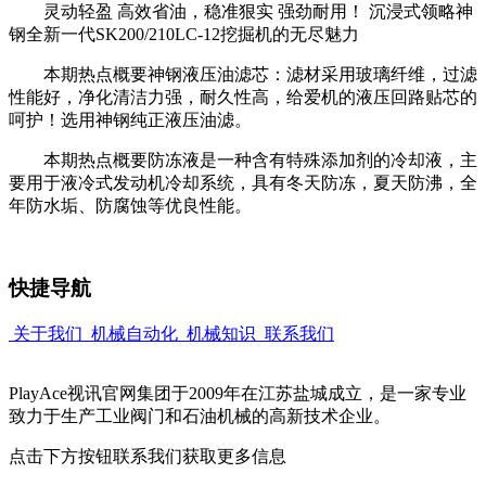
灵动轻盈 高效省油，稳准狠实 强劲耐用！ 沉浸式领略神
钢全新一代SK200/210LC-12挖掘机的无尽魅力
本期热点概要神钢液压油滤芯：滤材采用玻璃纤维，过滤
性能好，净化清洁力强，耐久性高，给爱机的液压回路贴芯的
呵护！选用神钢纯正液压油滤。
本期热点概要防冻液是一种含有特殊添加剂的冷却液，主
要用于液冷式发动机冷却系统，具有冬天防冻，夏天防沸，全
年防水垢、防腐蚀等优良性能。
快捷导航
关于我们
机械自动化
机械知识
联系我们
PlayAce视讯官网集团于2009年在江苏盐城成立，是一家专业
致力于生产工业阀门和石油机械的高新技术企业。
点击下方按钮联系我们获取更多信息