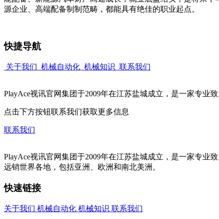
源企业、高端配备制制范畴，都能具有绝佳的职业起点。
快捷导航
关于我们
机械自动化
机械知识
联系我们
PlayAce视讯官网集团于2009年在江苏盐城成立，是一家
点击下方按钮联系我们获取更多信息
联系我们
PlayAce视讯官网集团于2009年在江苏盐城成立，是一
远销世界各地，包括亚洲、欧洲和南北美洲。
快速链接
关于我们
机械自动化
机械知识
联系我们