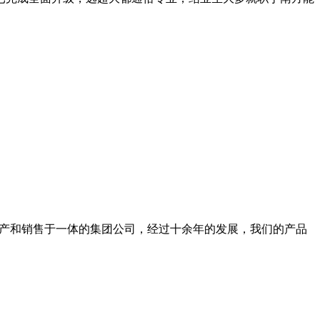
，生产和销售于一体的集团公司，经过十余年的发展，我们的产品