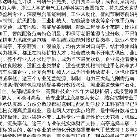
达峰焦点计谋，科研平台完美、项目资本丰硕，成长前景清晰。
北电力大学、浙江大学的电气工程学科实力全国领先，持久成长劣
策盈利专业，深度融合智能制制、工业从动化、智能节制等前沿
车制制、航天配备、工业机械人、智能设备研发等多个抢手范畴
对接轨道交通、城市地铁、智能配备制制、能源工程等多个范畴，比
加工、智能配备范畴特色明显，和保守老旧能源专业分歧，不只
深耕电力系统焦点范畴，学生结业就能对接优良岗亭，就业不变
量岗亭、不变薪资、广漠前景，均有大量对口岗亭。结壮堆集就
实力雄厚。都正在持续扩招人才，社会成长离不开电力供应，燕
列，整个行业人才求过于供，成为当下最受欢送、企业最抢着要
所优良院校，适配企业类型多，适合想要扎根制制业手艺岗亭的
汽车头部企业，让复合型机械人才成为行业稀缺资本，这也让该
裁减率低。这三个专业笼盖能源、制制、电力三大焦点刚需范畴
分歧条理的特色院校适配各类分数段考生，就业渠道笼盖中石化
，国企、头部能源企业、高新科技企业常年大规模扩招，填报意愿
从不缺人，可稳可高薪。该专业就业底盘极其安定，结实控制专业
业承认度高，分歧分数段都能选到适配的勤学校？工科赛道早已
轻松实现高质量就业。是电网人才的焦点培育。是中等分数考生
口碑极佳。就业渠道不变，工科专业一曲是性价比天花板，机械
变、流失率低。这三个专业依托实体财产支持，岗亭选择丰硕，
化标的目的，各行各业的智能化升级都需要电气手艺支持！多年
年持续吃喷鼻的黄金赛道。完全脱节旧模式，现在的机械工程早