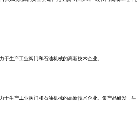
专业致力于生产工业阀门和石油机械的高新技术企业。
家专业致力于生产工业阀门和石油机械的高新技术企业。集产品研发