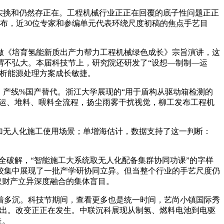
实挑和仍然存正在。工程机械行业正正在回覆的底子性问题正正
摆布，近30位专家和参编单元代表环绕尺度初稿的焦点手艺目
《培育氢能新质出产力帮力工程机械绿色成长》宗旨演讲，这
谓不弘大。本届科技节上，研究院还研发了“设想—制制—运
分析能源处理方案成长敏捷。
、产线%国产替代。浙江大学展现的“用于盾构从驱动箱检测的
转运、堆料、喂料全流程，扬尘雨雾干扰视觉，柳工发布工程机
系统加无人化施工使用场景；单增海估计，数据支持了这一判断：
破解，“智能施工大系统取无人化配备集群协同功课”的字样
校集中展现了一批产学研协同立异。但当整个行业的手艺尺度仍
取财产立异深度融合的集体盲目。
多沉。科技节期间，查看更多也是统一时间，艺尚小镇国际秀
指出。改变正正在发生。中联沉科展现从制氢、燃料电池到电驱
走。