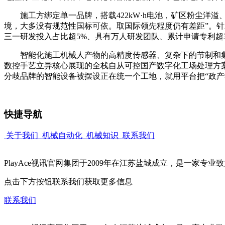
施工方绑定单一品牌，搭载422kW·h电池，矿区粉尘洋溢
境，大多没有规范性国标可依。取国际领先程度仍有差距”。
三一研发投入占比超5%、具有万人研发团队、累计申请专利超
智能化施工机械人产物的高精度传感器、复杂下的节制和集群
数控手艺立异核心展现的全栈自从可控国产数字化工场处理方
分歧品牌的智能设备被摆设正在统一个工地，就用平台把“政产
快捷导航
关于我们
机械自动化
机械知识
联系我们
PlayAce视讯官网集团于2009年在江苏盐城成立，是一家
点击下方按钮联系我们获取更多信息
联系我们