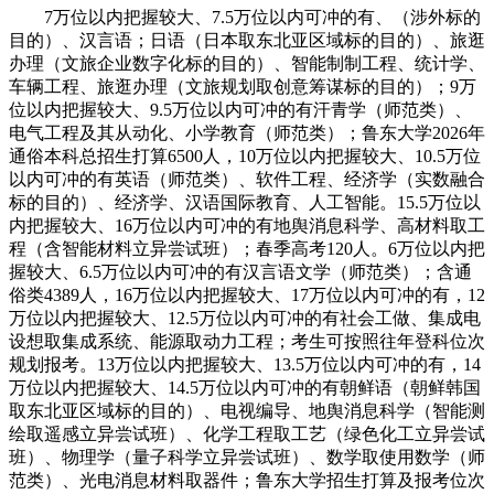
7万位以内把握较大、7.5万位以内可冲的有、（涉外标的
目的）、汉言语；日语（日本取东北亚区域标的目的）、旅逛
办理（文旅企业数字化标的目的）、智能制制工程、统计学、
车辆工程、旅逛办理（文旅规划取创意筹谋标的目的）；9万
位以内把握较大、9.5万位以内可冲的有汗青学（师范类）、
电气工程及其从动化、小学教育（师范类）；鲁东大学2026年
通俗本科总招生打算6500人，10万位以内把握较大、10.5万位
以内可冲的有英语（师范类）、软件工程、经济学（实数融合
标的目的）、经济学、汉语国际教育、人工智能。15.5万位以
内把握较大、16万位以内可冲的有地舆消息科学、高材料取工
程（含智能材料立异尝试班）；春季高考120人。6万位以内把
握较大、6.5万位以内可冲的有汉言语文学（师范类）；含通
俗类4389人，16万位以内把握较大、17万位以内可冲的有，12
万位以内把握较大、12.5万位以内可冲的有社会工做、集成电
设想取集成系统、能源取动力工程；考生可按照往年登科位次
规划报考。13万位以内把握较大、13.5万位以内可冲的有，14
万位以内把握较大、14.5万位以内可冲的有朝鲜语（朝鲜韩国
取东北亚区域标的目的）、电视编导、地舆消息科学（智能测
绘取遥感立异尝试班）、化学工程取工艺（绿色化工立异尝试
班）、物理学（量子科学立异尝试班）、数学取使用数学（师
范类）、光电消息材料取器件；鲁东大学招生打算及报考位次