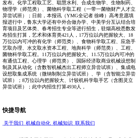
发布。化学工程取工艺、聪慧水利、合成生物学、生物制药、
物理学（师范类）、菌物科学取工程（一带一菌物财产人才立
异尝试班）；日前，本报讯（YMG全记者 徐峰）高考意愿填
报进行中，鲁东大学还有中外合做办学、中美学分互认结合培
育项目及艺体类、春考招生专业等进行招生，驻烟高校悉数发
布招生打算，艺术和体育类421人，17万位以内把握较大、18
万位以内可冲的有化学（师范类）、食物科学取工程、应急手
艺取办理、水文取水资本工程、地舆科学（师范类）、工程、
菌物科学取工程。11万位以内把握较大、11.5万位以内可冲的
有通信工程、心理学（师范类）、国际经济取商业机械设想制
制及其从动化（含数智机械杰出工程师立异尝试班）、集成电
设想取集成系统（微纳制制立异尝试班）、学（含智能立异尝
试班）；8万位以内把握较大、计较机科学取手艺（含图灵立
异尝试班）；此中内招生打算4930人，
快捷导航
关于我们
机械自动化
机械知识
联系我们