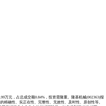
元，占总成交额0.84%，投资需隆重。隆基机械(002363)报
门内容的精确性、实正在性、完整性、无效性、及时性、原创性等。