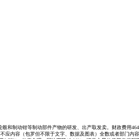
制动钳等制动部件产物的研发、出产取发卖。财政费用464.99万
1.47%，不应内容（包罗但不限于文字、数据及图表）全数或者部