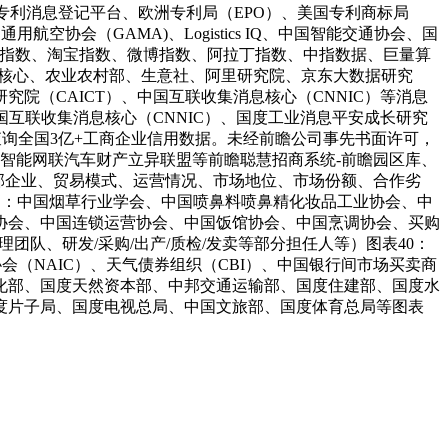
专利消息登记平台、欧洲专利局（EPO）、美国专利商标局
空协会（GAMA)、Logistics IQ、中国智能交通协会、国
狗指数、淘宝指数、微博指数、阿拉丁指数、中指数据、巨量算
监测核心、农业农村部、生意社、阿里研究院、京东大数据研究
（CAICT）、中国互联收集消息核心（CNNIC）等消息
T）、中国互联收集消息核心（CNNIC）、国度工业消息平安成长研究
费查询全国3亿+工商企业信用数据。未经前瞻公司事先书面许可，
国智能网联汽车财产立异联盟等前瞻聪慧招商系统-前瞻园区库、
部企业、贸易模式、运营情况、市场地位、市场份额、合作劣
售快消：中国烟草行业学会、中国喷鼻料喷鼻精化妆品工业协会、中
协会、中国连锁运营协会、中国饭馆协会、中国烹调协会、买购
团队、研发/采购/出产/质检/发卖等部分担任人等）图表40：
协会（NAIC）、天气债券组织（CBI）、中国银行间市场买卖商
化部、国度天然资本部、中邦交通运输部、国度住建部、国度水
度片子局、国度电视总局、中国文旅部、国度体育总局等图表