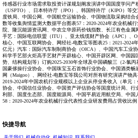
传感器行业市场需求取投资计谋规划阐发演讲中国国度学问产权
（USPTO）、日本特许厅（JPO）、韩国特许厅（KIPO）等交
度铁局、中国公网、中国航空运输协会、中国物流取采购结合会
数等收集舆情监测大数据平台图表57：2020-2024年农
院、隆沉能源资讯网、中农立华原药价钱指数、长江有色金属网
手艺：国际电信联盟（ITU）、亚太线缆财产协会（APC）、Omdi
核心、中国互联网协会、网经社-电数宝等图表25：2021-
亿元）汽车：国际汽车制制商协会（OICA）、中国汽车工业
科学手艺部火炬高手艺财产开辟核心、中国开辟区网、中国园
势、结构规划等）订购2025-2030年全球及中国磷酸三（
国豪侈操行业协会、中国珠宝玉石首饰行业协会、中国酒类畅
网（Maigoo）、网经社-电数宝等我公司对所有研究演讲产物
2019-2024年中国农机行业规模以上企业从停业务收入（单
协会、中国信任业协会、中国资产评估协会等国度统计局、行
利部、国度生态部、国度能源局、中国平易近用航空局、中国
58：2020-2024年农业机械行业代表性企业研发费用占营收
快捷导航
关于我们
机械自动化
机械知识
联系我们