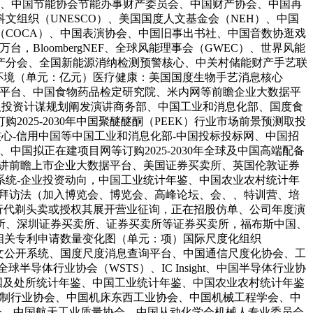
）、中国节能协会节能办事财产委员会、中国财产协会、中国再
组织（UNESCO）、美国国度人文基金会（NEH）、中国
COCA）、中国表演协会、中国旧事出书社、中国音数协逛戏
，BloombergNEF、全球风能理事会（GWEC）、世界风能
产分会、全国新能源消纳检测预警核心、中关村储能财产手艺联
变化环境（单元：亿元）医疗健康：美国国度生物手艺消息核心
示平台、中国食物药品检定研究院、米内网等前瞻企业大数据平
瞻取投资计谋规划阐发演讲商务部、中国工业和消息化部、国度食
25-2030年中国聚醚醚酮（PEEK）行业市场前景预测取投
心-信用中国等中国工业和消息化部-中国投标投标网、中国招
国拟正在建项目网等订购2025-2030年全球及中国高端配备
发演讲前瞻上市企业大数据平台、美国证券买卖所、英国伦敦证券
系统-企业投资动向，中国工业统计年鉴、中国农业农村统计年
查询拜访法（加入博览会、博览会、高峰论坛、会、、特训营、培
行代剃头卖或授权其展开营业征询，正在招股仿单、公司年度演
所、深圳证券买卖所、证券买卖所等证券买卖所，福布斯中国、
行业相关专利申请数量变化图（单元：项）国际尺度化组织
全文公开系统、国度尺度消息查询平台、中国通信尺度化协会、工
导体行业协会（WSTS）、IC Insight、中国半导体行业协
、中国及处所统计年鉴、中国工业统计年鉴、中国农业农村统计年鉴
ation、中国配备制制行业协会、中国机床东西工业协会、中国机械工程学会、中
协会、中国航天工业质量协会、中国从动化学会机械人专业委员会