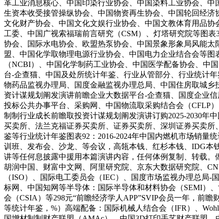
革工业消息核心、中国印染行业协会、中国染料工业协会、中
生资本收受接管操纵协会、中国物资再生协会、中国轮回经济协
文化财产协会、中国文化文娱行业协会、中国文教体育用品协
工委、中国广视索福瑞前言研究（CSM）、灯塔研究院等图表35：
协会、国际水电协会、欧盟热泵协会、中国景象形象局风能太
盟、中国化学取物理电源行业协会、中国电力企业结合会等图表1
（NCBI）、中国化学制药工业协会、中国医学配备协会、中
台-企查猫、中国及处所统计年鉴、行业从管部分、行业统计年鉴
物药品监视办理局、国度金融监视办理总局、中国住房取城乡扶植
资计谋规划阐发演讲前瞻企业大数据平台-企查猫、国度企业信
投标公共办事平台、采购网、中国物流取采购结合会（CFLP）
制制行业成长前瞻取投资计谋规划阐发演讲订购2025-203
买卖所、法兰克福证券买卖所、证券买卖所、深圳证券买卖所
鉴等行业统计年鉴图表92：2016-2024年中国内燃机市
训班、发布会、沙龙、等会议，高瓴本钱、红杉本钱、IDG
讲等任何息披露中援用本篇演讲内容，任何体例复制、转载。
胡润中国、财富中文网、阿里研究院、京东大数据研究院、CNP
（ISO）、国际电工委员会（IEC）、国度市场监视办理总
标网、中国知网等半导体：国际半导体和材料协会（SEMI）、世界
会（CSIA）等298元“前瞻经济学人APP”SVIP会员
等统计年鉴，%）高端配备：国际机械人结合会（IFR）、Wohlers Ass
国增材制制财产联盟（AMAc）、中国3D打印手艺财产联盟