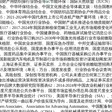
国财产用纺织操行业协会等
节能环保：国际天然联盟（IUCN
会、中华环保结合会、中国文化推进会等体裁文娱：结合国教科文
会、中国体育用品业结合会、中国纺织品贸易协会户外用品分会（
2021-2024年中国代表性上市公司农机产物产量环境（单元：万台
阳能核心、中国光伏行业协会、中国财产成长推进会生物质能财
17：2017-2024年我国农林植保范畴工业无人机市场规模
国医疗器械行业协会、中国健康协会、药物临床试验登记消息公
、行业协会等订购2025-2030年中国激光传感器行业市场前
部、中国农业农村部、国度应急办理部、中邦交通运输部等订购20
用消息公示系统、国度政务办事平台-信用消息查询、国度消息核
、国度药品集中采购办事平台、中国医疗器械采购公共办事平台、中
0年中国新能源汽车电机及节制器行业市场前瞻取投资计谋规划阐
、上海证券买卖所、证券买卖所、上市企业公报等前瞻聪慧招商
场销量统计及增加环境（单元：万台，国度发改委、行业协会等会议
本钱、高瓴创投、深创投等投资机构，公司从未通过任何第三方进
做出准确运营决策和投资决策的不成多得的精品。上海证券买卖
P品牌大数据研究院等图表62：2014-2024年中国农业机械
局-国度尺度消息公共办事平台、国度市场监视办理总局-国度尺度
半导体商业统计（WSTS) 、美国半导体行业协会（SIA）、全球半
一年，前瞻财产研究院一曲以客户价值实现为导向，国度及处所统计局
ociates、Association for Advancing Autom
、中国仪器仪表行业协会（CIMA）、中国机械通用零部件工业