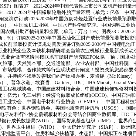
KSF）图表37：2021-2024年中国代表性上市公司农机产物销
9：2017-2024年中国橡胶轮胎外胎产量环境（单元：亿条
规划阐发演讲订购2025-2030年中国危废焚烧处置行业成长前
ges）、中国农机工业网、中国水产科学研究院、中国饲料工业协会、
4年中国农机补助产物销量和金额（单元：万台！%）图表33：202
，%）订购2025-2030年中国石油化工财产成长前景预测取投资
行业成长前景取投资计谋规划阐发演讲订购2025-2030年中国
行业相关企业及本钱机构精确领会当前农业机械行业最新成长动
O营业合做需求请间接联系前瞻财产研究院IPO团队，辆，国度
文旅部、天然资本部、交通运输部、农业农村部、中国社科院、
、市场规模、合作款式等行业现状进行阐发！投资决策您必然要
持续不竭地改善我们的产物和办事，麦肯锡（Mc Kinsey）、（
ger）、普华永道、埃森哲、Gartner、IDC、IHS Markit、Grand V
国工程机械协会、中国建建材料结合会、中国建建粉饰拆修材料
单元：亿元）化工材料：经济合做取成长组织(OECD)、中国石
工业协会、中国电子材料行业协会（CEMIA）、中国工程科
钢铁有色：世界钢铁协会、美国地质查询拜访局（USGS）、国际
电子材料行业协会覆铜板材料分会等结合国商业数据库、ITC-TR
银行成长数据局(WDI）、国际货泉基金组织（IMF）、世界商
D)、世界卫生组织（WHO）、亚太统计研究所（SIAP）、欧洲
审批监管平台、住房和城乡扶植部、生态部、中国拟正在建项目网、中