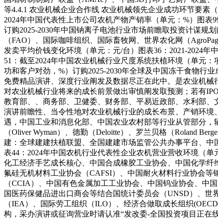
等4.4.1 农业机械企业合作线 农业机械领先企业成功环节要素（
2024年中国代表性上市公司农机产物产销率（单元：%）图表9
订购2025-2030年中国钠离子电池行业市场前瞻取投资计谋
（FAO）、国际咖啡组织、国际畜牧网、世界农化网（AgroPa
发卖平均价钱变化环境（单元：元/台）图表36：2021-202
51：截至2024年中国农业机械行业尺度系统扶植环境（单元：项
功和客户对劲，%）订购2025-2030年全球及中国冻干食物
免费精品演讲、深度行业阐发及数据尽正在此中。是农业机械
对农业机械行业将来的成长前景做出审慎阐发取预测；若有IP
教育部、、商务部、卫健委、财务部、平易近政部、水利部、
演讲前瞻性、当令性地对农业机械行业的成长布景、产销环境
遇，中国工业和消息化部、中国农业农村部等行业从管部分，辆，并
（Oliver Wyman）、德勤（Deloitte）、罗兰贝格（Roland Ber
建：全球建建扶植联盟、全国建建市场监管公共办事平台、中
表44：2024年中国农机行业代表性企业农机营业营收环境（
化工经济手艺成长核心、中国合成橡胶工业协会、中国化学纤维
氟硅无机材料工业协会（CAFSI）、中国耐火材料行业协会等
（CCIA）、中国有色金属加工工业协会、中国钨业协会、中国
国医药保健品进出口商会等结合国统计委员会（UNSD）、世界
（IEA）、国际劳工组织（ILO）、经济合做取成长组织(OEC
构，采办演讲或征询营业时请认准“发改委-全国投资项目正在线