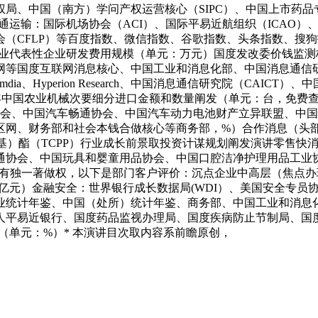
局、中国（南方）学问产权运营核心（SIPC）、中国上市药品
通运输：国际机场协会（ACI）、国际平易近航组织（ICAO）、通用航
（CFLP）等百度指数、微信指数、谷歌指数、头条指数、搜
业机械行业代表性企业研发费用规模（单元：万元）国度发改委价钱
等国度互联网消息核心、中国工业和消息化部、中国消息通信研究院
a、Hyperion Research、中国消息通信研究院（CAIC
2024年中国农业机械次要细分进口金额和数量阐发（单元：台，免
协会、中国汽车畅通协会、中国汽车动力电池财产立异联盟、中
区网、财务部和社会本钱合做核心等商务部，%）合作消息（头
2-氯丙基）酯（TCPP）行业成长前景取投资计谋规划阐发演讲零
通协会、中国玩具和婴童用品协会、中国口腔洁净护理用品工业
具有独一著做权，以下是部门客户评价：沉点企业中高层（焦点办理
元：亿元）金融安全：世界银行成长数据局(WDI）、美国安全专员
业统计年鉴、中国（处所）统计年鉴、商务部、中国工业和消息
人平易近银行、国度药品监视办理局、国度疾病防止节制局、国
比例（单元：%）* 本演讲目次取内容系前瞻原创，