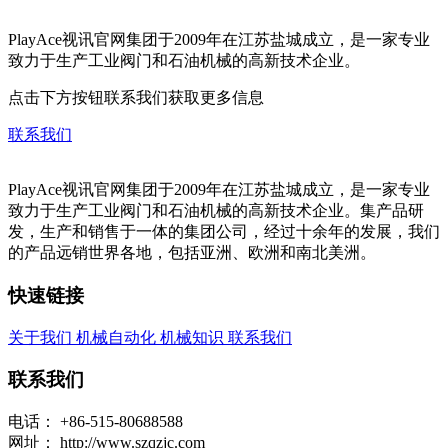
PlayAce视讯官网集团于2009年在江苏盐城成立，是一家专业
致力于生产工业阀门和石油机械的高新技术企业。
点击下方按钮联系我们获取更多信息
联系我们
PlayAce视讯官网集团于2009年在江苏盐城成立，是一家专业
致力于生产工业阀门和石油机械的高新技术企业。集产品研
发，生产和销售于一体的集团公司，经过十余年的发展，我们
的产品远销世界各地，包括亚洲、欧洲和南北美洲。
快速链接
关于我们
机械自动化
机械知识
联系我们
联系我们
电话：
+86-515-80688588
网址：
http://www.szqzjc.com