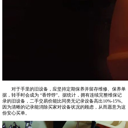
对于手里的旧设备，应坚持定期保养并留存维修、保养单
据，转手时会成为 “香饽饽”。据统计，拥有连续完整维保记
录的旧设备，二手交易价能比同类无记录设备高出10%-15%。
因为清晰的记录能消除买家对设备状况的顾虑，从而愿意为这
份安心买单。