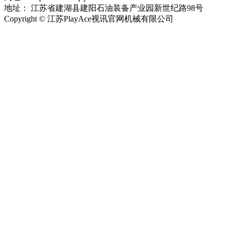
地址：
江苏省建湖县建阳石油装备产业园新世纪路98号
Copyright © 江苏PlayAce视讯官网机械有限公司