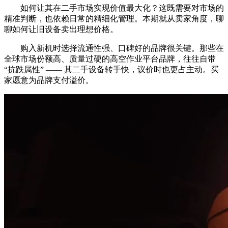
如何让其在二手市场实现价值最大化？这既需要对市场的
精准判断，也依赖日常的精细化管理。本期就从卖家角度，聊
聊如何让旧设备卖出理想价格。
购入新机时选择流通性强、口碑好的品牌很关键。那些在
全球市场份额高、质量过硬的高空作业平台品牌，往往自带
“抗跌属性” —— 其二手设备转手快，议价时也更占主动。买
家愿意为品牌支付溢价。