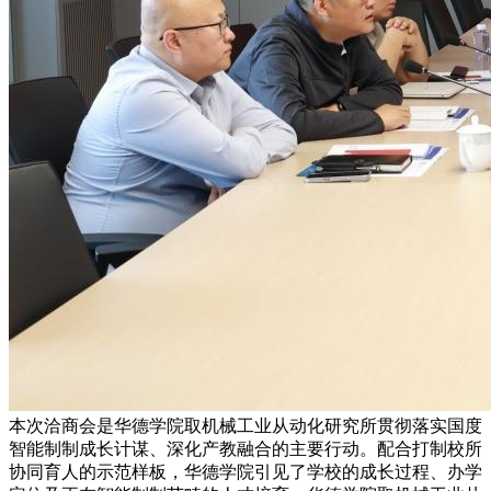
本次洽商会是华德学院取机械工业从动化研究所贯彻落实国度
智能制制成长计谋、深化产教融合的主要行动。配合打制校所
协同育人的示范样板，华德学院引见了学校的成长过程、办学