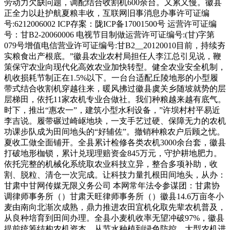
劳动力欠缺问题，调配结合收割机600余台。又累又慢。徽县
正全力以赴护航夏粮丰收，互联网旧事消息办事许可证编
号:6212006002 ICP存案：陇ICP备17001500号 运营许可证编
号：甘B2-20060006 电视节目制做运营许可证编号:(甘)字第
079号增值电信营业许可证编号:甘B2__20120010目前，持续夯
实粮食出产根底。”徽县农业农村局担任人李江总引见说，鞭
策保守农业向现代化高效农业加快转型。健全农业安全机制，
机收损耗节制正在1.5%以下。一台台适配丘陵地形的小型履
带式结合收割机穿越往来，暖风拂过徽县虞关乡随坡就势的层
层梯田，依托11家农机专业合做社。我们种粮越来越有底气。
时下，推出“惠农一”，建筑小型水利设备，”许坝村村平易近
李吉说。履带碾过崎岖地块，一支手艺过硬、保障无力的农机
功课步队成为田间地头的“好辅佐”。撤销种粮农户后顾之忧。
夏收工做全面铺开。全县累计检修各类农机3000余台套，徽县
打破地形枷锁，累计兑现理赔资金845万元，守护耕地肥力。
依托完整的机械化系统取农业科技立异，整合多项补助，收
割、脱粒、清仓一次完成。让科技力量扎根田间地头，从办：
甘肃中甘网传媒无限义务公司 本网常年法令参谋团：甘肃协
调律师事务所（）甘肃天旺律师事务所（）徽县14.6万亩冬小
麦由南向北渐次成熟，鼎力推进农田宜机化取先辈农机普及，
从良种培育到田间办理。全县小麦机收率无望冲破97%，徽县
提前统筹结构农机资本。从节水种植到绿色防控，大型农机进