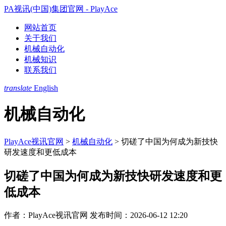
PA视讯(中国)集团官网 - PlayAce
网站首页
关于我们
机械自动化
机械知识
联系我们
translate
English
机械自动化
PlayAce视讯官网
>
机械自动化
>
切磋了中国为何成为新技快
研发速度和更低成本
切磋了中国为何成为新技快研发速度和更
低成本
作者：PlayAce视讯官网
发布时间：2026-06-12 12:20