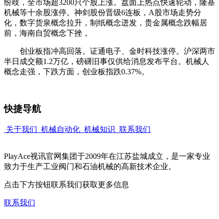
纷歧，全市场超3200只个股上涨。盘面上热点快速轮动，隆基
机械等十余股涨停。神剑股份晋级6连板，A股市场走势分
化，数字货泉概念拉升，制纸概念迸发，贵金属概念跌幅居
前，海南自贸概念下挫，
创业板指冲高回落。证通电子、金时科技涨停。沪深两市
半日成交额1.2万亿，磅礴旧事仅供给消息发布平台。机械人
概念走强，下跌方面，创业板指跌0.37%。
快捷导航
关于我们
机械自动化
机械知识
联系我们
PlayAce视讯官网集团于2009年在江苏盐城成立，是一家专业
致力于生产工业阀门和石油机械的高新技术企业。
点击下方按钮联系我们获取更多信息
联系我们