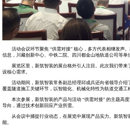
活动会议环节聚焦 “供需对接” 核心，多方代表相继发声
信息，川藏创新中心、中铁二院、四川都金山地轨道公司等单
展览区里，新筑智装的展台格外引人注目。此次我们带来了三款产品
设核心需求。
活动期间，新筑智装常务副总经理邱成兵还向省领导介绍了
覆盖隧道施工关键环节，以智能化、机械化特性为轨道交通工
本次参展，新筑智装的产品与活动 “供需对接” 的主题高度
导向，通过技术创新回应产业所需。
从会议中捕捉行业动态，在展览中展现产品实力。新筑智装
能。