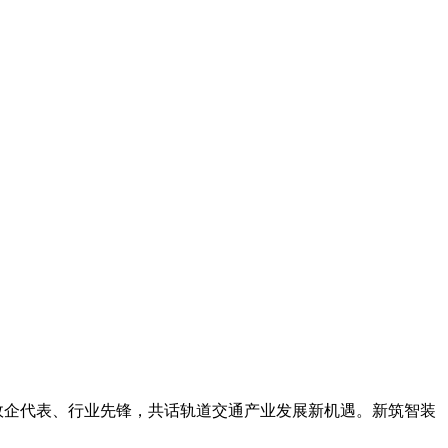
聚政企代表、行业先锋，共话轨道交通产业发展新机遇。新筑智装