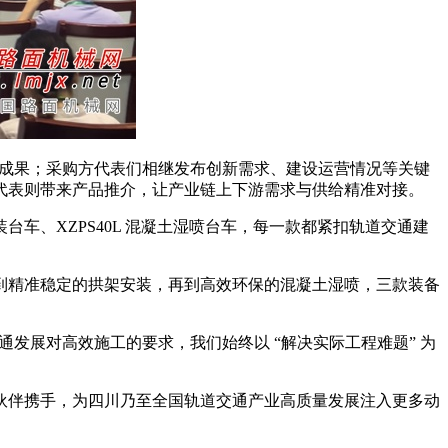
展成果；采购方代表们相继发布创新需求、建设运营情况等关键
代表则带来产品推介，让产业链上下游需求与供给精准对接。
台车、XZPS40L 混凝土湿喷台车，每一款都紧扣轨道交通建
精准稳定的拱架安装，再到高效环保的混凝土湿喷，三款装备
发展对高效施工的要求，我们始终以 “解决实际工程难题” 为
伴携手，为四川乃至全国轨道交通产业高质量发展注入更多动