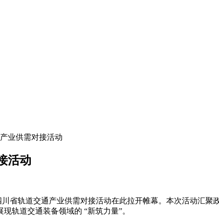
产业供需对接活动
接活动
— 四川省轨道交通产业供需对接活动在此拉开帷幕。本次活动汇
现轨道交通装备领域的 “新筑力量”。