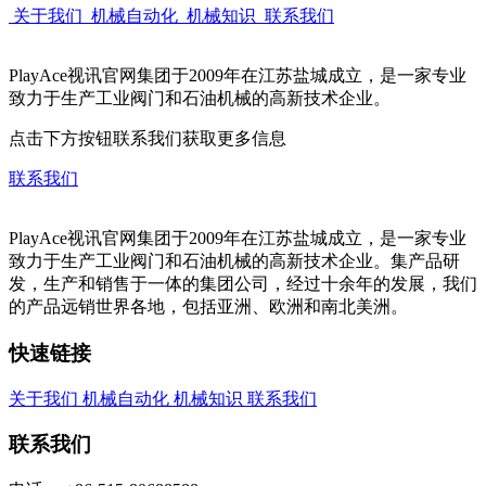
关于我们
机械自动化
机械知识
联系我们
PlayAce视讯官网集团于2009年在江苏盐城成立，是一家专业
致力于生产工业阀门和石油机械的高新技术企业。
点击下方按钮联系我们获取更多信息
联系我们
PlayAce视讯官网集团于2009年在江苏盐城成立，是一家专业
致力于生产工业阀门和石油机械的高新技术企业。集产品研
发，生产和销售于一体的集团公司，经过十余年的发展，我们
的产品远销世界各地，包括亚洲、欧洲和南北美洲。
快速链接
关于我们
机械自动化
机械知识
联系我们
联系我们