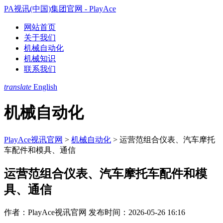
PA视讯(中国)集团官网 - PlayAce
网站首页
关于我们
机械自动化
机械知识
联系我们
translate
English
机械自动化
PlayAce视讯官网
>
机械自动化
>
运营范组合仪表、汽车摩托
车配件和模具、通信
运营范组合仪表、汽车摩托车配件和模
具、通信
作者：PlayAce视讯官网
发布时间：2026-05-26 16:16