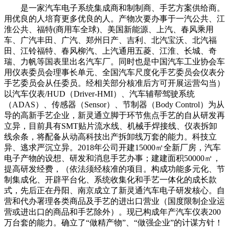
是一家汽车电子系统集成商和制制商、手艺方案供给商。
用优良的人培育更多优良的人。产物次要办事于一汽公共、江
淮公共、福特(商用车全球)、美国新能源、上汽、春风乘用
车、广汽丰田、广汽、郑州日产、吉利、北汽宝沃、北汽福
田、江铃福特、春风柳汽、上汽通用五菱、江淮、长城、奇
瑞、力帆等国表里出名汽车厂。同时也是中国汽车工业协会车
用仪表委员会理事长单元、全国汽车尺度化手艺委员会仪表分
手艺委员会从任委员。经相关部分核准后方可开展运营勾当）
以汽车仪表/HUD（Driver-HMI）、汽车辅帮驾驶系统
（ADAS）、传感器（Sensor）、节制器（Body Control）为从
导的高新手艺企业，新灵通立脚于环节焦点手艺的自从研发再
立异，目前具有SMT贴片流水线、机械手焊接线、仪表拆卸
线余条，将配备从动高科技出产拆卸线万套的能力。科技立
异、逃求严沉立异。2018年公司开建15000㎡全新厂房，汽车
电子产物的设想、研发和消息手艺办事；建建面积50000㎡，
提高研发经费，（依法须经核准的项目。构成功能多元化、节
制集成化、开辟平台化、系统收集化和手艺一体化的成长款
式，先后正在丹阳、南京成立了新灵通汽车电子研发核心。自
营和代办署理各类商品及手艺的进出口营业（国度限制企业运
营或进出口的商品和手艺除外）。现已构成年产汽车仪表200
万台套的能力。确立了“做精产物”、“做强企业”的计谋方针！