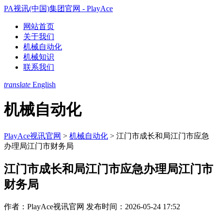
PA视讯(中国)集团官网 - PlayAce
网站首页
关于我们
机械自动化
机械知识
联系我们
translate
English
机械自动化
PlayAce视讯官网
>
机械自动化
>
江门市成长和局江门市应急
办理局江门市财务局
江门市成长和局江门市应急办理局江门市
财务局
作者：PlayAce视讯官网
发布时间：2026-05-24 17:52