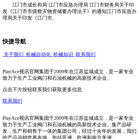
江门市成长和局 江门市应急办理局 江门市财务局关于印
发《江门市市级救灾物资储蓄办理法子》的通知江门市应急办
理局关于印发《江门市、
快捷导航
关于我们
机械自动化
机械知识
联系我们
PlayAce视讯官网集团于2009年在江苏盐城成立，是一家专业
致力于生产工业阀门和石油机械的高新技术企业。
点击下方按钮联系我们获取更多信息
联系我们
PlayAce视讯官网集团于2009年在江苏盐城成立，是一家专业
致力于生产工业阀门和石油机械的高新技术企业。集产品研
发，生产和销售于一体的集团公司，经过十余年的发展，我们
的产品远销世界各地，包括亚洲、欧洲和南北美洲。