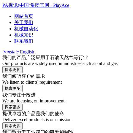
PA视讯(中国)集团官网 - PlayAce
网站首页
关于我们
机械自动化
机械知识
联系我们
translate
English
我们的产品广泛应用于石油天然气等行业
Our products are widely used in industries such as oil and gas
探索更多
我们倾听客户的需求
We listen to clients' requirement
探索更多
我们专注于改进
We are focusing on improvement
探索更多
提供卓越的产品是我们的使命
Deliver excel products is our mission
探索更多
我们致力于工业阀门的研发和制造