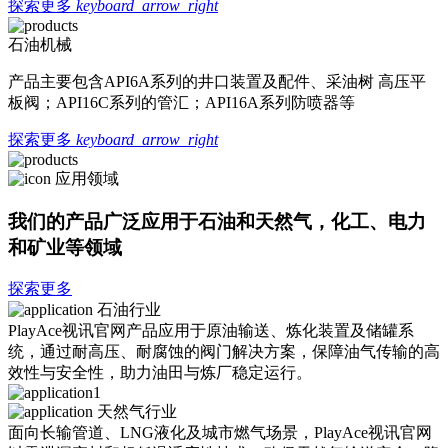
探索更多
keyboard_arrow_right
石油机械
产品主要包含API6A系列的井口装置及配件、采油树 高压平
板阀；API16C系列的管汇；API16A系列防喷器等
探索更多
keyboard_arrow_right
应用领域
我们的产品广泛应用于石油和天然气，化工、电力
和矿业等领域
探索更多
石油行业
PlayAce视讯官网产品应用于原油输送、炼化装置及储罐系
统，通过耐高压、耐腐蚀的阀门解决方案，保障油气传输的高
效性与安全性，助力油田与炼厂稳定运行。
天然气行业
面向长输管道、LNG液化及城市燃气场景，PlayAce视讯官网