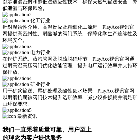
以零泄漏密封和超低温适应性技术，确保天然气输送安全，降
低泄漏与环保风险。
化工行业
针对腐蚀性介质、高温反应及精细化工流程，PlayAce视讯官
网提供高密封性、耐酸碱的阀门系统，保障化学生产连续性及
环境安全。
电力行业
在锅炉系统、蒸汽管网及脱硫脱硝环节，PlayAce视讯官网通
过耐高温高压阀门优化热能管理，提升电厂运行效率并支持环
保排放。
矿业行业
用于矿浆输送、尾矿处理及酸性废水场景，PlayAce视讯官网
以耐磨抗腐蚀阀门技术提升选矿效率，减少设备损耗并满足矿
山环保要求。
最新资讯
我们一直秉着质量可靠、用户至上
的理念为客户提供服务